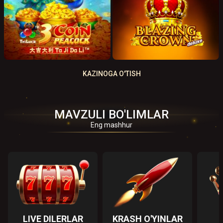
KAZINOGA O'TISH
MAVZULI BO'LIMLAR
Eng mashhur
LIVE DILERLAR
KRASH O'YINLAR