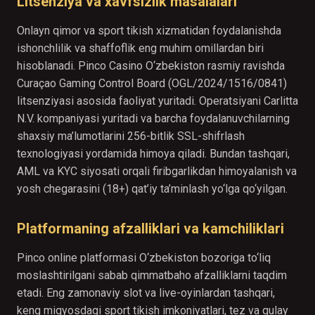
Litsenziya va xavfsizlik masalalari
Onlayn qimor va sport tikish xizmatidan foydalanishda
ishonchlilik va shaffoflik eng muhim omillardan biri
hisoblanadi. Pinco Casino O‘zbekiston rasmiy ravishda
Curaçao Gaming Control Board (OGL/2024/1516/0841)
litsenziyasi asosida faoliyat yuritadi. Operatsiyani Carlitta
N.V. kompaniyasi yuritadi va barcha foydalanuvchilarning
shaxsiy ma’lumotlarini 256-bitlik SSL-shifrlash
texnologiyasi yordamida himoya qiladi. Bundan tashqari,
AML va KYC siyosati orqali firibgarlikdan himoyalanish va
yosh chegarasini (18+) qat’iy ta’minlash yo‘lga qo‘yilgan.
Platformaning afzalliklari va kamchiliklari
Pinco online platformasi O‘zbekiston bozoriga to‘liq
moslashtirilgani sabab qimmatbaho afzalliklarni taqdim
etadi. Eng zamonaviy slot va live-oyinlardan tashqari,
keng miqyosdagi sport tikish imkoniyatlari, tez va qulay