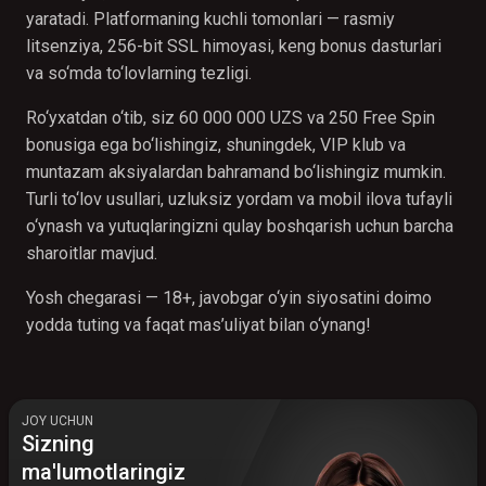
yaratadi. Platformaning kuchli tomonlari — rasmiy
litsenziya, 256-bit SSL himoyasi, keng bonus dasturlari
va so‘mda to‘lovlarning tezligi.
Ro‘yxatdan o‘tib, siz 60 000 000 UZS va 250 Free Spin
bonusiga ega bo‘lishingiz, shuningdek, VIP klub va
muntazam aksiyalardan bahramand bo‘lishingiz mumkin.
Turli to‘lov usullari, uzluksiz yordam va mobil ilova tufayli
o‘ynash va yutuqlaringizni qulay boshqarish uchun barcha
sharoitlar mavjud.
Yosh chegarasi — 18+, javobgar o‘yin siyosatini doimo
yodda tuting va faqat mas’uliyat bilan o‘ynang!
JOY UCHUN
Sizning
ma'lumotlaringiz