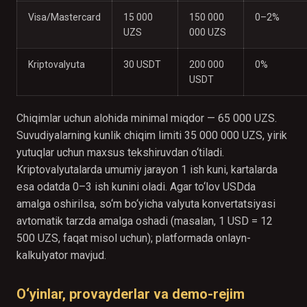
Visa/Mastercard
15 000
150 000
0–2%
UZS
000 UZS
Kriptovalyuta
30 USDT
200 000
0%
USDT
Chiqimlar uchun alohida minimal miqdor — 65 000 UZS.
Suvudiyalarning kunlik chiqim limiti 35 000 000 UZS, yirik
yutuqlar uchun maxsus tekshiruvdan o‘tiladi.
Kriptovalyutalarda umumiy jarayon 1 ish kuni, kartalarda
esa odatda 0–3 ish kunini oladi. Agar to‘lov USDda
amalga oshirilsa, so‘m bo‘yicha valyuta konvertatsiyasi
avtomatik tarzda amalga oshadi (masalan, 1 USD = 12
500 UZS, faqat misol uchun); platformada onlayn-
kalkulyator mavjud.
O‘yinlar, provayderlar va demo-rejim