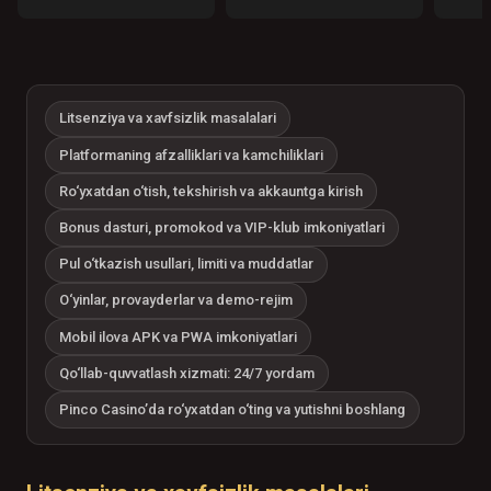
Litsenziya va xavfsizlik masalalari
Platformaning afzalliklari va kamchiliklari
Ro‘yxatdan o‘tish, tekshirish va akkauntga kirish
Bonus dasturi, promokod va VIP-klub imkoniyatlari
Pul o‘tkazish usullari, limiti va muddatlar
O‘yinlar, provayderlar va demo-rejim
Mobil ilova APK va PWA imkoniyatlari
Qo‘llab-quvvatlash xizmati: 24/7 yordam
Pinco Casino’da ro‘yxatdan o‘ting va yutishni boshlang