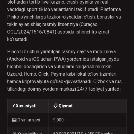
slotlardan tortib live-kazino, crash-oyinlar va real
vaqtdagi sport tikish variantlarini taklif etadi. Platforma
Pinko o‘yinchilarga tezkor ro‘yxatdan o‘tish, bonuslar va
tekin aylanishlar, rasmiy litsenziya (Curaçao
OGL/2024/1516/0841) asosida ishonchli xizmat
ko‘rsatadi.
Pinco Uz uchun yaratilgan rasmiy sayt va mobil ilova
(Android va iOS uchun PWA) yordamida istalgan joyda
hisobni boshqarish va yutuqlarni chiqarish mumkin.
Uzcard, Humo, Click, Payme kabi lokal to‘lov tizimlari
hamda kriptovalyuta qo‘llab-quvvatlanadi. O‘zbek va rus
tillaridagi doimiy yordam markazi 24/7 faoliyat yuritadi.
⚡️ Xususiyati
📋 Qiymat
🎰 O‘yinlar soni
9 000+