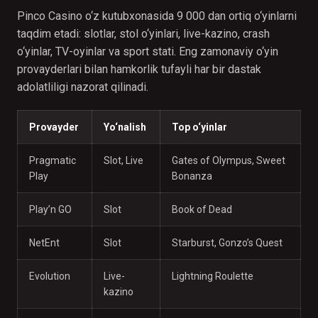
Pinco Casino o‘z kutubxonasida 9 000 dan ortiq o‘yinlarni
taqdim etadi: slotlar, stol o‘yinlari, live-kazino, crash
o‘yinlar, TV-oyinlar va sport stati. Eng zamonaviy o‘yin
provayderlari bilan hamkorlik tufayli har bir dastak
adolatliligi nazorat qilinadi.
Provayder
Yo‘nalish
Top o‘yinlar
Pragmatic
Slot, Live
Gates of Olympus, Sweet
Play
Bonanza
Play’n GO
Slot
Book of Dead
NetEnt
Slot
Starburst, Gonzo’s Quest
Evolution
Live-
Lightning Roulette
kazino