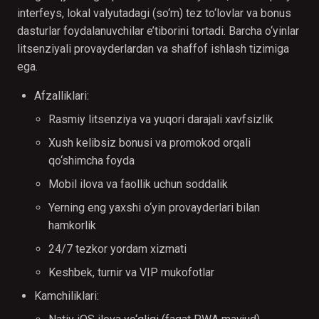
interfeys, lokal valyutadagi (so‘m) tez to‘lovlar va bonus
dasturlar foydalanuvchilar e’tiborini tortadi. Barcha o‘yinlar
litsenziyali provayderlardan va shaffof ishlash tizimiga
ega.
Afzalliklari:
Rasmiy litsenziya va yuqori darajali xavfsizlik
Xush kelibsiz bonusi va promokod orqali
qo‘shimcha foyda
Mobil ilova va faollik uchun soddalik
Yerning eng yaxshi o‘yin provayderlari bilan
hamkorlik
24/7 tezkor yordam xizmati
Keshbek, turnir va VIP mukofotlar
Kamchiliklari: