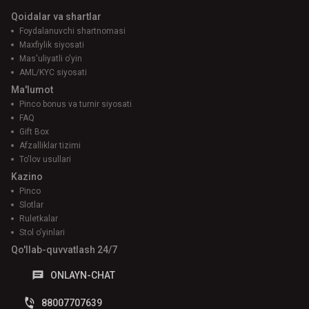
Qoidalar va shartlar
Foydalanuvchi shartnomasi
Maxfiylik siyosati
Mas'uliyatli o'yin
AML/KYC siyosati
Ma'lumot
Pinco bonus va turnir siyosati
FAQ
Gift Box
Afzalliklar tizimi
To'lov usullari
Kazino
Pinco
Slotlar
Ruletkalar
Stol o'yinlari
Qo'llab-quvvatlash 24/7
ONLAYN-CHAT
88007707639