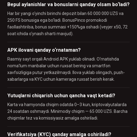
Bepul aylanishlar va bonuslarni qanday olsam bo‘ladi?
Har bir yangi o‘yinchi birinchi depozit bilan 60 000 000 UZS va
250 FS bonusiga ega bo‘ladi. BonusPinco promokodi
faollashtirilsa, bonus summasi +150%ga oshadi (veyjer x50, 72
soat ichida o‘ynash sharti mavjud).
APK ilovani qanday o‘rnataman?
Rasmiy sayt orqali Android APK yuklab olinadi. O‘rnatishda
noma’lum manbalar uchun ruxsat bering va smartfon
xavfsizligiga putur yetkazilmaydi. Ilova yuklab olingach, push-
xabarlarga va KYC uchun kameraga ruxsat berish kerak.
Yutuqlarni chiqarish uchun qancha vaqt ketadi?
Karta va hamyonda chiqim odatda 0–3 kun, kriptovalyutalarda
24 soatdan oshmaydi. Minimodiy chiqim — 65 000 UZS. Barcha
chiqimlar tez va komissiyasiz amalga oshiriladi.
Verifikatsiya (KYC) qanday amalga oshiriladi?