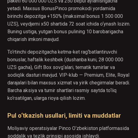
paketi 60 000 000 UZS va 250 bepul aylanishgacha
yetadi. Maxsus BonusPinco promokodi yordamida
birinchi depozitga +150% (maksimal bonus 1 500 000
UZS), veydjerni x50 shartida 72 soat ichida o‘ynash lozim.
Buning ustiga, yutgan bonus pulining 10 barobarigacha
chiqarish imkoni mavjud.
To‘rtinchi depozitgacha ketma-ket rag‘batlantiruvchi
bonuslar, haftalik keshbek (dushanba kuni, 28 000 000
UZS gacha), Gift Box sovg‘alari, tematik turnirlar va
sodiqlik dasturi mavjud. VIP-klub — Premium, Elite, Royal
darajalari bilan maxsus xizmat va yirik chegirmalar beradi.
Barcha aksiya va turnir shartlari rasmiy saytda to‘liq
ko‘rsatilgan, ularga rioya qilish lozim.
Pul o‘tkazish usullari, limiti va muddatlar
Moliyaviy operatsiyalar Pinco O‘zbekiston platformasida
soddalik va tezlik prinsipi asosida ishlaydi.