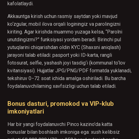
kafolatlaydi.
Akkauntga kirish uchun rasmiy saytdan yoki mavjud
ko‘zgular, mobil ilova orqali loginingiz va parolingizni
kiriting. Agar kirishda muammo yuzaga kelsa, “Parolni
unutdingizmi?” funksiyasi yordam beradi. Birinchi pul
yutuqlarini chiqarishdan oldin KYC (Shaxsni aniqlash)
jarayoni talab etiladi: pasport yoki ID-karta, rangli
fotosurat, selfie, yashash joyi tasdig‘i (kommunal to‘lov
kvitansiyasi). Hujjatlar JPG/PNG/PDF formatda yuklanadi,
tekshiruv 0−72 soat ichida amalga oshiriladi. Bu barcha
foydalanuvchilarning xavfsizligi uchun talab etiladi.
Bonus dasturi, promokod va VIP-klub
imkoniyatlari
Har bir yangi foydalanuvchi Pinco kazino’da katta
bonuslar bilan boshlash imkoniga ega: xush kelibsiz