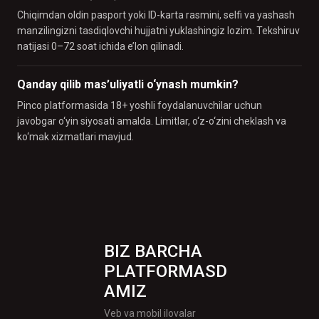
Chiqimdan oldin pasport yoki ID-karta rasmini, selfi va yashash
manzilingizni tasdiqlovchi hujjatni yuklashingiz lozim. Tekshiruv
natijasi 0–72 soat ichida e’lon qilinadi.
Qanday qilib mas’uliyatli o‘ynash mumkin?
Pinco platformasida 18+ yoshli foydalanuvchilar uchun
javobgar o‘yin siyosati amalda. Limitlar, o‘z-o‘zini cheklash va
ko‘mak xizmatlari mavjud.
BIZ BARCHA
PLATFORMASD
AMIZ
Veb va mobil ilovalar