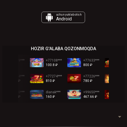
uchun yuklab olish
Android
HOZIR G'ALABA QOZONMOQDA
+77679***
+77108***
+77633***
luckyr**
600 ₽
100.8 ₽
800 ₽
105 ₽
+77274***
+77274***
+77226***
+77122
133.2 ₽
810 ₽
780 ₽
115.2 ₽
+77080***
dianak***
+99650***
+77679
1 360 ₽
160 ₽
467.66 ₽
600 ₽