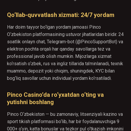
Qo‘llab-quvvatlash xizmati: 24/7 yordam
Har doim tayyor bo‘lgan yordam jamoasi Pinco
O‘zbekiston platformasining ustuvor jihatlaridan biridir. 24
soatlik onlayn chat, Telegram-bot (@PincoSupportBot) va
elektron pochta orqali har qanday savollarga tez va
professional javob olish mumkin. Mijozlarga xizmat
ko‘rsatish o‘zbek, rus va ingliz tillarida ta’minlanadi, texnik
muammo, depozit yoki chiqim, shuningdek, KYC bilan
bog‘liq savollar uchun individual yordam ko‘rsatiladi.
Pinco Casino’da ro‘yxatdan o‘ting va
yutishni boshlang
Pinco O‘zbekiston — bu zamonaviy, litsenziyali kazino va
sport tikish platformasi bo‘lib, har bir foydalanuvchiga 9
000+ o‘yin, katta bonuslar va tezkor pul o‘tkazish imkonini