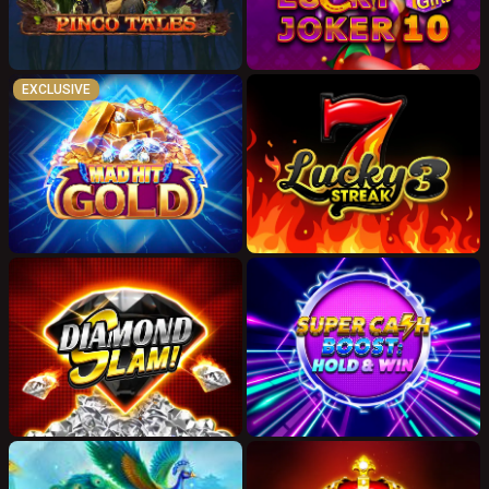
EXCLUSIVE