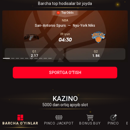
Barcha top hodisalar bir joyda
Top Odds
NBA
San-Antonio Spurs
—
Nyu-York Niks
09 iyun
04:30
G1
G2
2.17
1.84
SPORTGA O'TISH
KAZINO
5000 dan ortiq ajoyib slot
BARCHA O'YINLAR
PINCO JACKPOT
BONUS BUY
PINCO
B